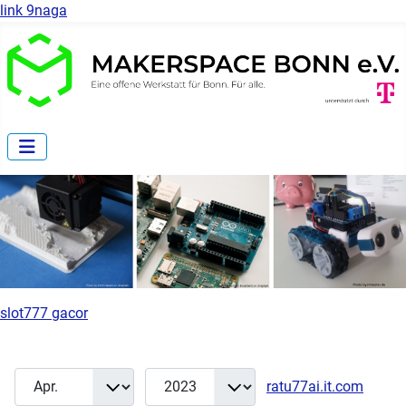
link 9naga
slot777 gacor
Monat
Jahr
Anzei
Filter
ratu77ai.it.com