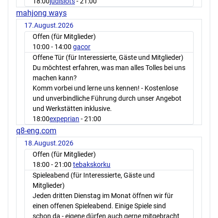
18:00
judislots
- 21:00
mahjong ways
17.August.2026
Offen (für Mitglieder)
10:00
- 14:00
gacor
Offene Tür (für Interessierte, Gäste und Mitglieder)
Du möchtest erfahren, was man alles Tolles bei uns
machen kann?
Komm vorbei und lerne uns kennen! - Kostenlose
und unverbindliche Führung durch unser Angebot
und Werkstätten inklusive.
18:00
expeprian
- 21:00
q8-eng.com
18.August.2026
Offen (für Mitglieder)
18:00
- 21:00
tebakskorku
Spieleabend (für Interessierte, Gäste und
Mitglieder)
Jeden dritten Dienstag im Monat öffnen wir für
einen offenen Spieleabend. Einige Spiele sind
schon da - eigene dürfen auch gerne mitgebracht