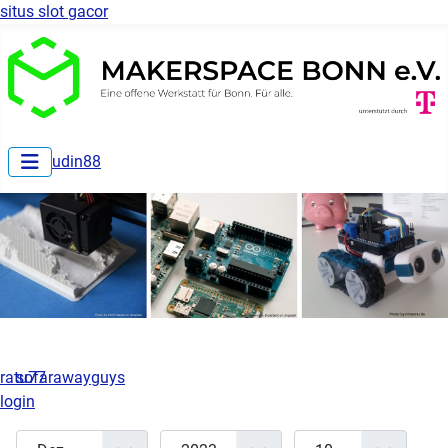
situs slot gacor
udin88
ratu77
sofarawayguys
login
Monat
Jahr
Anzeige #
Filter