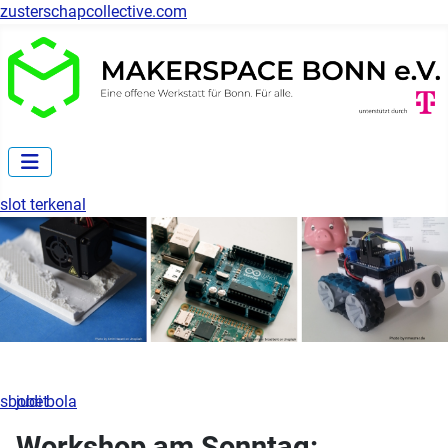
zusterschapcollective.com
slot terkenal
sbobet
judi bola
Workshop am Sonntag: