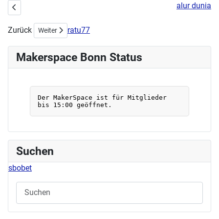
alur dunia
Vorheriger Beitrag: Stick- & Nähworkshop am 02.06.2024
Zurück
ratu77
Nächster Beitrag: Workshop am Sonntag: Shrinkplastik
Weiter
Makerspace Bonn Status
Suchen
sbobet